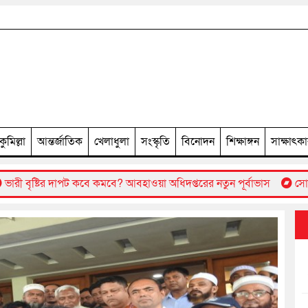
কুমিল্লা
আন্তর্জাতিক
খেলাধুলা
সংস্কৃতি
বিনোদন
শিক্ষাঙ্গন
সাক্ষাৎক
 কবে কমবে? আবহাওয়া অধিদপ্তরের নতুন পূর্বাভাস
সোমবার প্রকাশ হচ্ছে