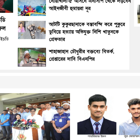
নোয়াখালী-৫ আসনে এনসিপি থেকে লড়বেন
আইনজীবী হুমায়রা নূর
চডি
আটটি কুকুরছানাকে বস্তাবন্দি করে পুকুরে
িল
ডুবিয়ে হত্যায় অভিযুক্ত নিশি খাতুনকে
গ্রেফতার
িএইচডি
শাহাজাহান চৌধুরীর বক্তব্যে বিতর্ক,
গ্রেপ্তারের দাবি বিএনপির