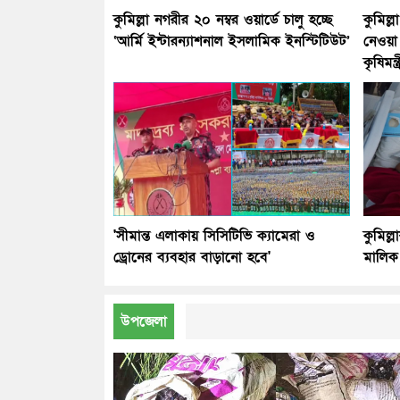
কুমিল্লা নগরীর ২০ নম্বর ওয়ার্ডে চালু হচ্ছে
কুমিল্
‘আর্মি ইন্টারন্যাশনাল ইসলামিক ইনস্টিটিউট’
নেওয়া 
কৃষিমন্ত
'সীমান্ত এলাকায় সিসিটিভি ক্যামেরা ও
কুমিল্
ড্রোনের ব্যবহার বাড়ানো হবে'
মালিক
উপজেলা