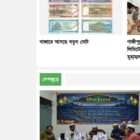
বাজারে আসছে নতুন নোট
গাজীপু
লিমিট
মুহাম
দেশজুড়ে