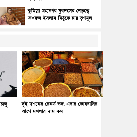
কুমিল্লা মহানগর যুবদলের নেতৃত্বে
ফখরুল ইসলাম মিঠুকে চায় তৃণমূল
চালু
দুই দশকের রেকর্ড ভঙ্গ, এবার কোরবানির
আগে মশলার দাম কম