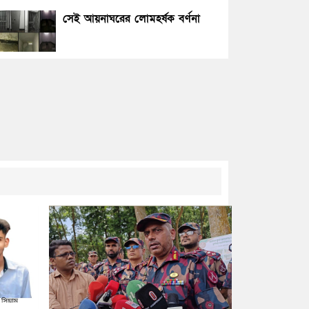
সেই আয়নাঘরের লোমহর্ষক বর্ণনা