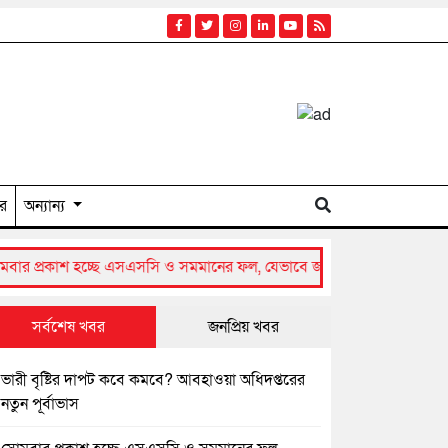
ার
অন্যান্য
 এসএসসি ও সমমানের ফল, যেভাবে জানা যাবে রেজাল্ট
কুমিল্লা নগরীর ২০ 
সর্বশেষ খবর
জনপ্রিয় খবর
ভারী বৃষ্টির দাপট কবে কমবে? আবহাওয়া অধিদপ্তরের
নতুন পূর্বাভাস