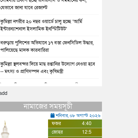
সোমবার প্রকাশ হচ্ছে এসএসসি ও সমমানের ফল,
যেভাবে জানা যাবে রেজাল্ট
কুমিল্লা নগরীর ২০ নম্বর ওয়ার্ডে চালু হচ্ছে ‘আর্মি
ইন্টারন্যাশনাল ইসলামিক ইনস্টিটিউট’
বরুড়ায় পুলিশের অভিযানে ১৭ বস্তা ফেনসিডিল উদ্ধার,
পালিয়েছে মাদক কারবারিরা
কুমিল্লা স্থলবন্দর দিয়ে মাছ রপ্তানির উদ্যোগ নেওয়া হবে
-- মৎস্য ও প্রাণিসম্পদ এবং কৃষিমন্ত্রী
ইমন ও সিয়ামের নেতৃত্বে নিমসার জুনাব আলী কলেজ
ছাত্রদল।
নামাজের সময়সূচী
পোকাযুক্ত আটা দিয়ে খাবার তৈরি, ৪৫ হাজার টাকা
জরিমানা
শনিবার, ০৮ অগাস্ট ২০২৬
ফজর
4:40
জে.আই. চৌধুরী যুব ফাউন্ডেশনের উদ্যোগে হাতের
জোহর
12:5
লেখা প্রশিক্ষণ কর্মশালা