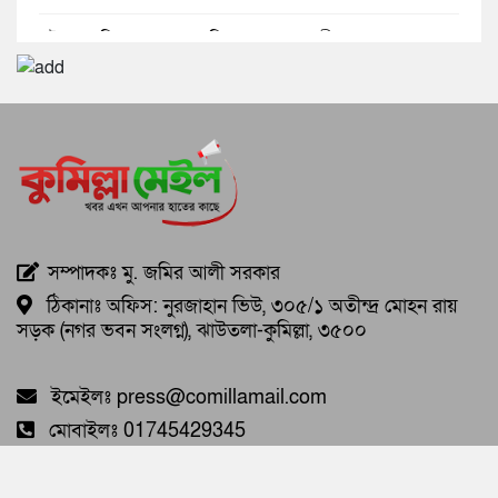
ইমন ও সিয়ামের নেতৃত্বে নিমসার জুনাব আলী কলেজ ছাত্রদল।
পোকাযুক্ত আটা দিয়ে খাবার তৈরি, ৪৫ হাজার টাকা জরিমানা
জে.আই. চৌধুরী যুব ফাউন্ডেশনের উদ্যোগে হাতের লেখা
প্রশিক্ষণ কর্মশালা
দুই মাসে ২৫টি অনুপ্রবেশের চেষ্টা প্রতিহত, কুমিল্লা সীমান্তে ৫২
কোটি টাকার মাদক জব্দের তথ্য বিজিবির
সম্পাদকঃ মু. জমির আলী সরকার
'সীমান্ত এলাকায় সিসিটিভি ক্যামেরা ও ড্রোনের ব্যবহার বাড়ানো
ঠিকানাঃ অফিস: নুরজাহান ভিউ, ৩০৫/১ অতীন্দ্র মোহন রায়
হবে'
সড়ক (নগর ভবন সংলগ্ন), ঝাউতলা-কুমিল্লা, ৩৫০০
ইমেইলঃ press@comillamail.com
মোবাইলঃ 01745429345