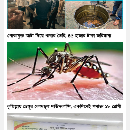
পোকাযুক্ত আটা দিয়ে খাবার তৈরি, ৪৫ হাজার টাকা জরিমানা
কুমিল্লায় ডেঙ্গুর কেন্দ্রস্থল দাউদকান্দি, একদিনেই শনাক্ত ১৮ রোগী