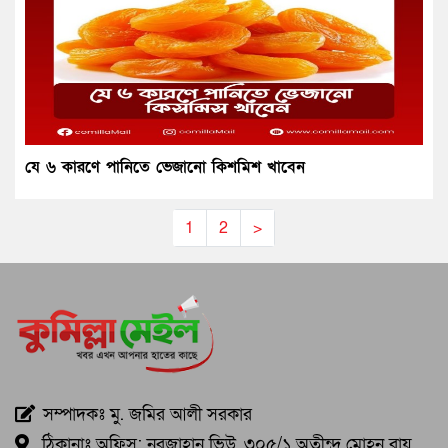
যে ৬ কারণে পানিতে ভেজানো কিশমিশ খাবেন
1
2
>
সম্পাদকঃ মু. জমির আলী সরকার
ঠিকানাঃ অফিস: নুরজাহান ভিউ, ৩০৫/১ অতীন্দ্র মোহন রায়