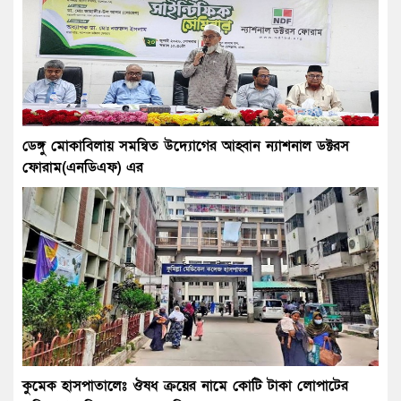
ডেঙ্গু মোকাবিলায় সমন্বিত উদ্যোগের আহ্বান ন্যাশনাল ডক্টরস
ফোরাম(এনডিএফ) এর
কুমেক হাসপাতালেঃ ঔষধ ক্রয়ের নামে কোটি টাকা লোপাটের